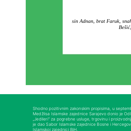
sin Adnan, brat Faruk, snah
Bešić
Shodno pozitivnim zakonskim propisima, u septem
Medžlisa Islamske zajednice Sarajevo donio je Od
„Jedileri“ za pogrebne usluge, trgovinu i proizvod
je dao Sabor Islamske zajednice Bosne i Hercegovi
Islamskoj zajednici BiH.