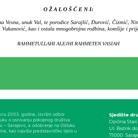
O Ž A L O Š Ć E N I:
a Vesna, unuk Val, te porodice Sarajlić, Đurović, Čizmić, Nin
, Vukanović, kao i ostala mnogobrojna rodbina, komšije i prija
RAHMETULLAHI ALEJHI RAHMETEN VASIAH
bru 2003. godine, Izvršni odbor
Sjedište dr
luku o osnivanju pokopnog društva
Općina Stari
nju – Sarajevo, a odobrenje na Odluku
Ul. Bistrik do
ne, kao najviše predstavničko tijelo u
71000 Saraj