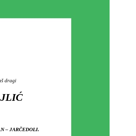
aš dragi
JLIĆ
IŠAN – JARČEDOLI.