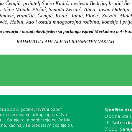
 Čengić, prijatelj Šućro Kadić, nevjesta Bedrija, bratići Šeri
astične Milada Pločić, Senada Zvizdić, Alma, Jasna Đidelija, 
nović, Handžić, Čengić, Kadić, Jahić, Pločić, Zvizdić, Đideli
vić, Habul, kao i ostala mnogobrojna rodbina, komšije i prijat
do mezarja i nazad obezbijeđen sa parkinga ispred Merkatora u A-Faz
RAHMETULLAHI ALEJHI RAHMETEN VASIAH
bru 2003. godine, Izvršni odbor
Sjedište dr
luku o osnivanju pokopnog društva
Općina Stari
nju – Sarajevo, a odobrenje na Odluku
Ul. Bistrik do
ne, kao najviše predstavničko tijelo u
71000 Saraj