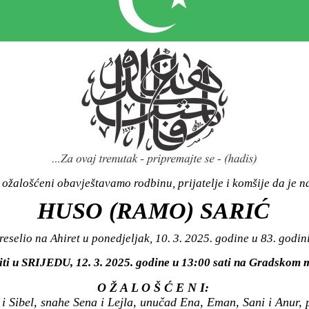
ožalošćeni obavještavamo rodbinu, prijatelje i komšije da je n
HUSO (RAMO) SARIĆ
reselio na Ahiret u ponedjeljak, 10. 3. 2025. godine u 83. godini
iti u SRIJEDU, 12. 3. 2025. godine u 13:00 sati na Gradsko
O Ž A L O Š Ć E N I:
 i Sibel, snahe Sena i Lejla, unučad Ena, Eman, Sani i Anur, 