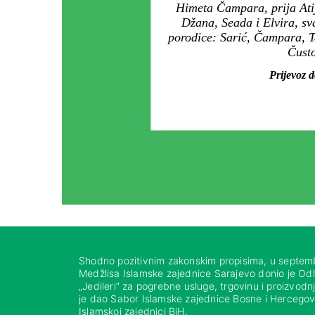
Himeta Čampara, prija Atija
Džana, Seada i Elvira, sv
porodice: Sarić, Čampara, Ta
Čusto
Prijevoz 
Shodno pozitivnim zakonskim propisima, u septem
Medžlisa Islamske zajednice Sarajevo donio je Od
„Jedileri“ za pogrebne usluge, trgovinu i proizvod
je dao Sabor Islamske zajednice Bosne i Hercegovi
Islamskoj zajednici BiH.