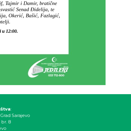
f, Tajmir i Damir, bratične
svastić Senad Đidelija, te
ja, Okerić, Bašić, Fazlagić,
elji.
i u 12:00.
uštva
:
 Grad Sarajevo
 br. 8
evo