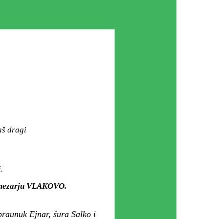
aš dragi
.
m mezarju VLAKOVO.
praunuk Ejnar, šura Salko i