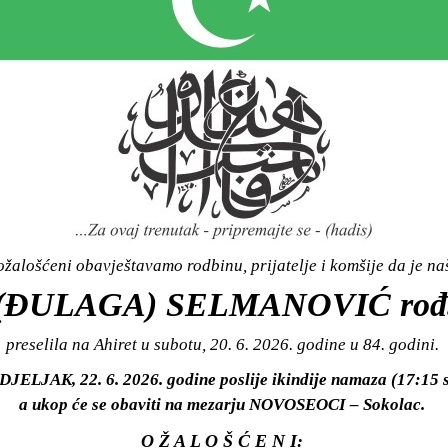
žalošćeni obavještavamo rodbinu, prijatelje i komšije da je n
(ĐULAGA) SELMANOVIĆ rođ
preselila na Ahiret u subotu, 20. 6. 2026. godine u 84. godini.
JELJAK, 22. 6. 2026. godine poslije ikindije namaza (17:15 s
a ukop će se obaviti na mezarju NOVOSEOCI – Sokolac.
O Ž A L O Š Ć E N I: