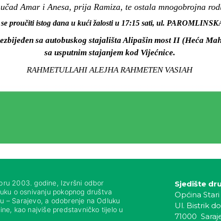
učad Amar i Anesa, prija Ramiza, te ostala mnogobrojna rodbin
 se proučiti istog dana u kući žalosti u 17:15 sati, ul. PAROMLINS
ezbijeđen sa autobuskog stajališta Alipašin most II (Heća Mah
sa usputnim stajanjem kod Vijećnice.
RAHMETULLAHI ALEJHA RAHMETEN VASIAH
bru 2003. godine, Izvršni odbor
Sjedište dr
luku o osnivanju pokopnog društva
Općina Stari
nju – Sarajevo, a odobrenje na Odluku
Ul. Bistrik do
ne, kao najviše predstavničko tijelo u
71000 Saraj