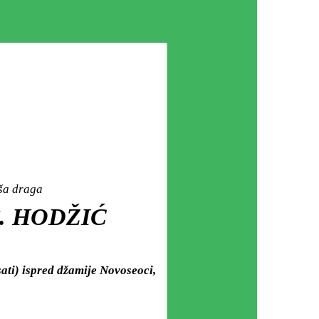
aša draga
. HODŽIĆ
ati) ispred džamije Novoseoci,