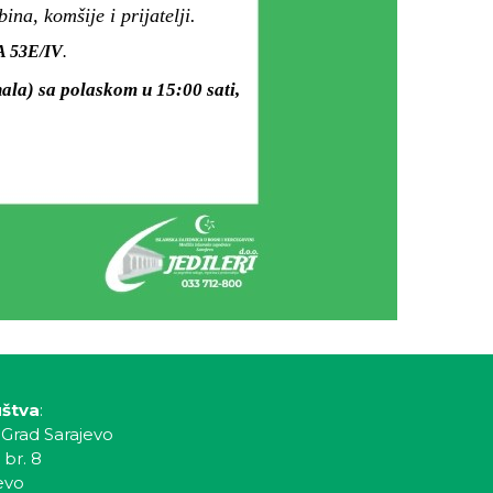
a, komšije i prijatelji.
KA 53E/IV
.
ala) sa polaskom u 15:00 sati,
uštva
:
 Grad Sarajevo
 br. 8
evo