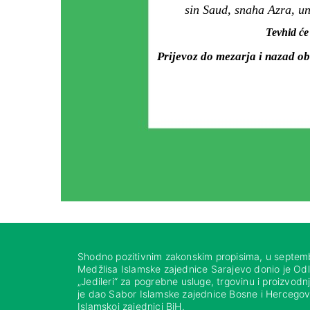
sin Saud, snaha Azra, un
Tevhid će
Prijevoz do mezarja i nazad ob
Shodno pozitivnim zakonskim propisima, u septem
Medžlisa Islamske zajednice Sarajevo donio je Od
„Jedileri“ za pogrebne usluge, trgovinu i proizvod
je dao Sabor Islamske zajednice Bosne i Hercegovi
Islamskoj zajednici BiH.