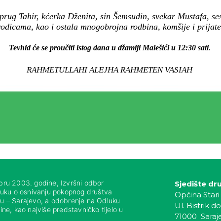
prug Tahir, kćerka Dženita, sin Šemsudin, svekar Mustafa, se
odicama, kao i ostala mnogobrojna rodbina, komšije i prijatel
Tevhid će se proučiti istog dana u džamiji Malešići u 12:30 sati
.
RAHMETULLAHI ALEJHA RAHMETEN VASIAH
bru 2003. godine, Izvršni odbor
Sjedište dr
luku o osnivanju pokopnog društva
Općina Stari
nju – Sarajevo, a odobrenje na Odluku
Ul. Bistrik do
ne, kao najviše predstavničko tijelo u
71000 Saraj