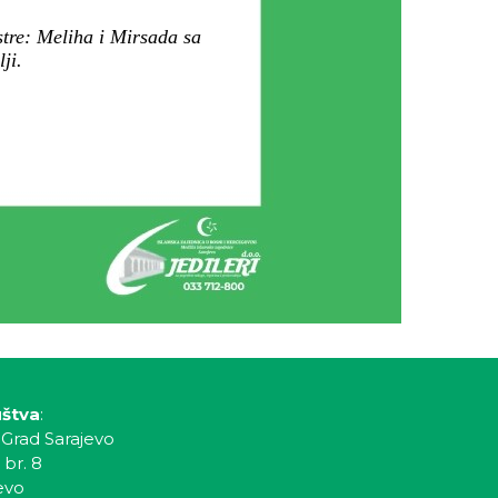
stre: Meliha i Mirsada sa
ji.
uštva
:
 Grad Sarajevo
 br. 8
evo