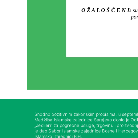
O Ž A L O Š Ć E N I:
su
por
Shodno pozitivnim zakonskim propisima, u septem
Medžlisa Islamske zajednice Sarajevo donio je Od
„Jedileri“ za pogrebne usluge, trgovinu i proizvod
je dao Sabor Islamske zajednice Bosne i Hercegovi
Islamskoj zajednici BiH.