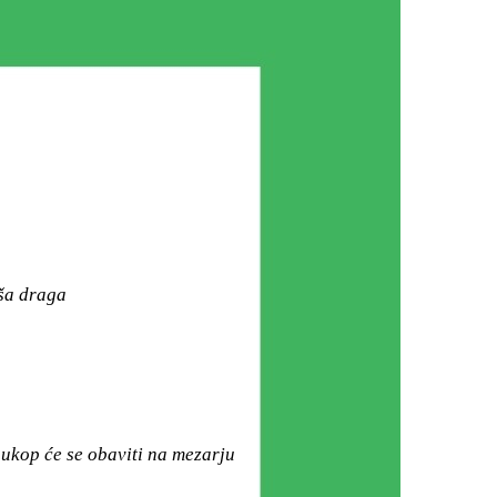
aša draga
a ukop će se obaviti na mezarju