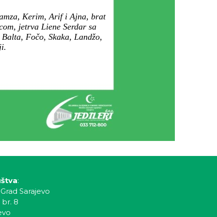
amza, Kerim, Arif i Ajna, brat
com, jetrva Liene Serdar sa
, Balta, Fočo, Skaka, Landžo,
i.
uštva
:
 Grad Sarajevo
 br. 8
evo