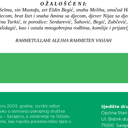
O Ž A L O Š Ć E N I:
 Selma, sin Mustafa, zet Eldin Begić, snaha Meliha, unučad H
ecom, brat Izet i snaha Amina sa djecom, djever Nijaz sa dje
ina Turkić, te porodice: Serdarević, Šahović, Begić, Zubčević
šidagić, kao i ostala mnogobrojna rodbina, komšije i prijatelj
RAHMETULLAHI ALEJHA RAHMETEN VASIAH
bru 2003. godine, Izvršni odbor
Sjedište dr
luku o osnivanju pokopnog društva
Općina Stari
nju – Sarajevo, a odobrenje na Odluku
Ul. Bistrik do
ne, kao najviše predstavničko tijelo u
71000 Saraj