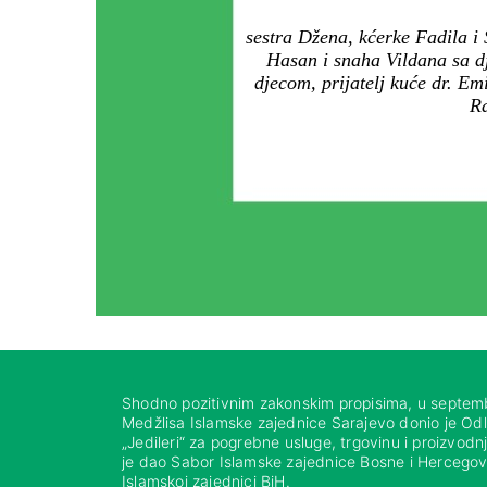
sestra Džena, kćerke Fadila i
Hasan i snaha Vildana sa dj
djecom, prijatelj kuće dr. Em
Ra
Shodno pozitivnim zakonskim propisima, u septem
Medžlisa Islamske zajednice Sarajevo donio je Od
„Jedileri“ za pogrebne usluge, trgovinu i proizvod
je dao Sabor Islamske zajednice Bosne i Hercegovi
Islamskoj zajednici BiH.