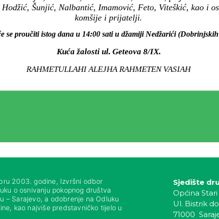
 Hodžić, Šunjić, Nalbantić, Imamović, Feto, Viteškić, kao i 
komšije i prijatelji.
e se proučiti istog dana u 14:00 sati u džamiji Nedžarići (Dobrinjskih
Kuća žalosti ul. Geteova 8/IX.
RAHMETULLAHI ALEJHA RAHMETEN VASIAH
bru 2003. godine, Izvršni odbor
Sjedište dr
luku o osnivanju pokopnog društva
Općina Stari
nju – Sarajevo, a odobrenje na Odluku
Ul. Bistrik do
ne, kao najviše predstavničko tijelo u
71000 Saraj