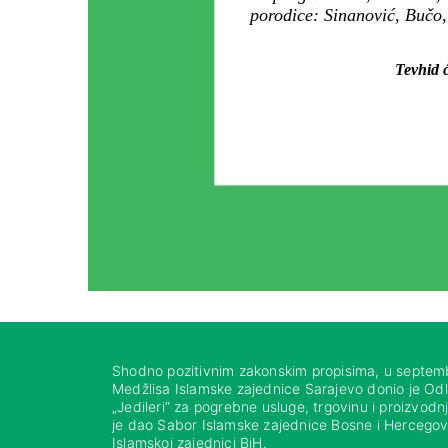
porodice: Sinanović, Bučo,
Tevhid ć
Shodno pozitivnim zakonskim propisima, u septem
Medžlisa Islamske zajednice Sarajevo donio je Od
„Jedileri“ za pogrebne usluge, trgovinu i proizvod
je dao Sabor Islamske zajednice Bosne i Hercegovi
Islamskoj zajednici BiH.