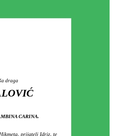
aša draga
ALOVIĆ
u HAMBINA CARINA.
ikmeta, prijatelj Idriz, te