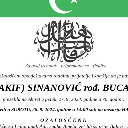
žalošćeni obavještavamo rodbinu, prijatelje i komšije da je n
AKIF) SINANOVIĆ rođ. BUC
preselila na Ahiret u petak, 27. 9. 2024. godine u 76. godini.
aviti u SUBOTU, 28. 9. 2024. godine u 14:00 sati na mezarj
O Ž A L O Š Ć E N I:
ćerka Lejla, unuk Adi, snaha Amela, zet Idriz, prije Bahra i H