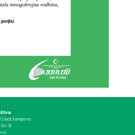
ostala mnogobrojna rodbina,
 gazija)
.
uštva
:
 Grad Sarajevo
 br. 8
evo