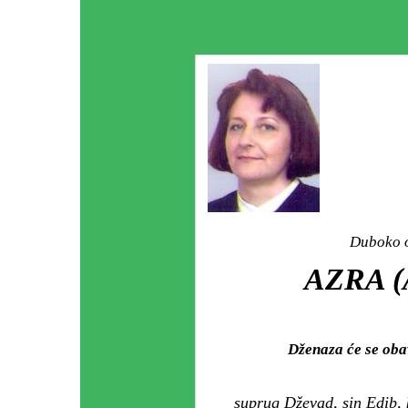
Duboko o
AZRA (
Dženaza će se ob
suprug Dževad, sin Edib, k