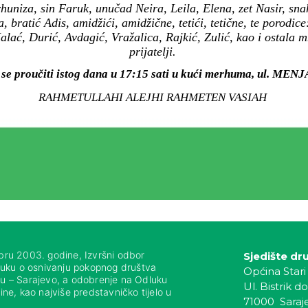
huniza, sin Faruk, unučad Neira, Leila, Elena, zet Nasir, sn
bratić Adis, amidžići, amidžične, tetići, tetične, te porodice
lać, Durić, Avdagić, Vražalica, Rajkić, Zulić, kao i ostala 
prijatelji.
 se proučiti istog dana u 17:15 sati u kući merhuma, ul. MENJ
RAHMETULLAHI ALEJHI RAHMETEN VASIAH
bru 2003. godine, Izvršni odbor
Sjedište dr
luku o osnivanju pokopnog društva
Općina Stari
nju – Sarajevo, a odobrenje na Odluku
Ul. Bistrik do
ne, kao najviše predstavničko tijelo u
71000 Saraj