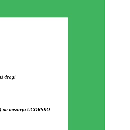
aš dragi
ati) na mezarju UGORSKO –