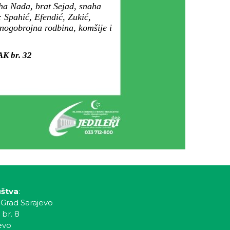
aha Nada, brat Sejad, snaha
: Spahić, Efendić, Zukić,
mnogobrojna rodbina, komšije i
AK br. 32
uštva
:
 Grad Sarajevo
 br. 8
evo