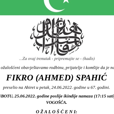
ožalošćeni obavještavamo rodbinu, prijatelje i komšije da je n
FIKRO (AHMED) SPAHIĆ
preselio na Ahiret u petak, 24.06.2022. godine u 67. godini.
SUBOTU, 25.06.2022. godine poslije ikindije namaza (17:15 s
VOGOŠĆA.
O Ž A L O Š Ć E N I: