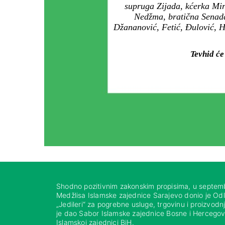
supruga Zijada, kćerka Mir
Nedžma, bratična Senada, 
Džananović, Fetić, Đulović, Ha
Tevhid će
Shodno pozitivnim zakonskim propisima, u septem
Medžlisa Islamske zajednice Sarajevo donio je Od
„Jedileri“ za pogrebne usluge, trgovinu i proizvod
je dao Sabor Islamske zajednice Bosne i Hercegovi
Islamskoj zajednici BiH.