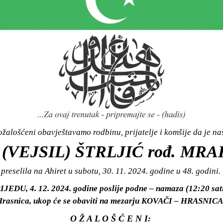
žalošćeni obavještavamo rodbinu, prijatelje i komšije da je n
(VEJSIL) ŠTRLJIĆ rođ. MR
preselila na Ahiret u subotu, 30. 11. 2024. godine u 48. godini.
RIJEDU, 4. 12. 2024. godine poslije podne – namaza (12:20 sat
rasnica, ukop će se obaviti na mezarju KOVAČI – HRASNICA
O Ž A L O Š Ć E N I: