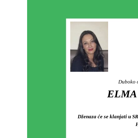
Duboko o
ELMA 
Dženaza će se klanjati u S
H