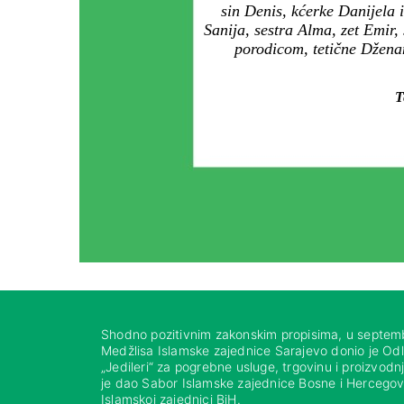
sin Denis, kćerke Danijela
Sanija, sestra Alma, zet Emir,
porodicom, tetične Dženan
T
Shodno pozitivnim zakonskim propisima, u septem
Medžlisa Islamske zajednice Sarajevo donio je Od
„Jedileri“ za pogrebne usluge, trgovinu i proizvod
je dao Sabor Islamske zajednice Bosne i Hercegovi
Islamskoj zajednici BiH.