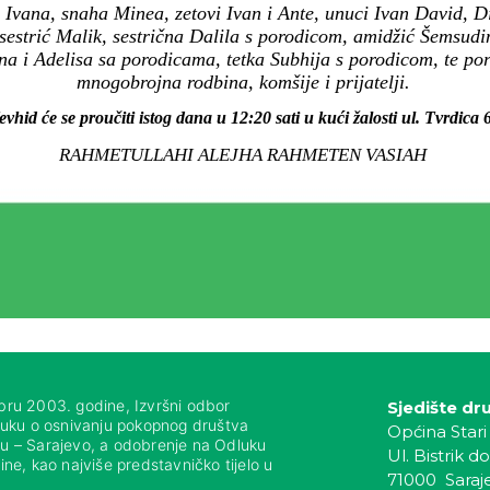
 i Ivana, snaha Minea, zetovi Ivan i Ante, unuci Ivan David,
 sestrić Malik, sestrična Dalila s porodicom, amidžić Šemsudi
a i Adelisa sa porodicama, tetka Subhija s porodicom, te poro
mnogobrojna rodbina, komšije i prijatelji.
evhid će se proučiti istog dana u 12:20 sati u kući žalosti ul. Tvrdica 6
RAHMETULLAHI ALEJHA RAHMETEN VASIAH
bru 2003. godine, Izvršni odbor
Sjedište dr
luku o osnivanju pokopnog društva
Općina Stari
nju – Sarajevo, a odobrenje na Odluku
Ul. Bistrik do
ne, kao najviše predstavničko tijelo u
71000 Saraj