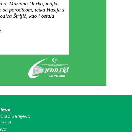
 Dino, Mariano Darko, majka
n sa porodicom, tetka Hasija s
dica Štrljić, kao i ostala
.
uštva
:
 Grad Sarajevo
 br. 8
evo