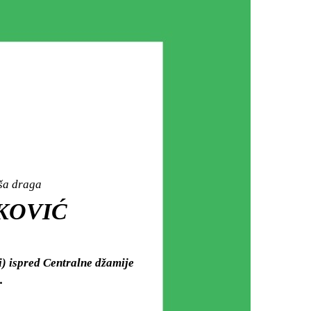
aša draga
AKOVIĆ
i) ispred Centralne džamije
.