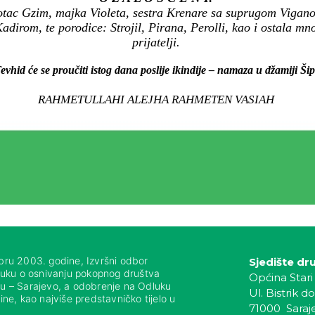
otac Gzim, majka Violeta, sestra Krenare sa suprugom Vigano
irom, te porodice: Strojil, Pirana, Perolli, kao i ostala mn
prijatelji.
evhid će se proučiti istog dana poslije ikindije – namaza u džamiji Šip
RAHMETULLAHI ALEJHA RAHMETEN VASIAH
bru 2003. godine, Izvršni odbor
Sjedište dr
luku o osnivanju pokopnog društva
Općina Stari
nju – Sarajevo, a odobrenje na Odluku
Ul. Bistrik do
ne, kao najviše predstavničko tijelo u
71000 Saraj