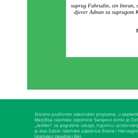
suprug Fahrudin, sin Imran, 
djever Adnan sa suprugom Kad
T
Shodno pozitivnim zakonskim propisima, u septem
Medžlisa Islamske zajednice Sarajevo donio je Od
„Jedileri“ za pogrebne usluge, trgovinu i proizvod
je dao Sabor Islamske zajednice Bosne i Hercegovi
Islamskoj zajednici BiH.