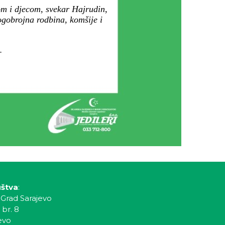
m i djecom, svekar Hajrudin,
ogobrojna rodbina, komšije i
.
uštva
:
 Grad Sarajevo
 br. 8
evo