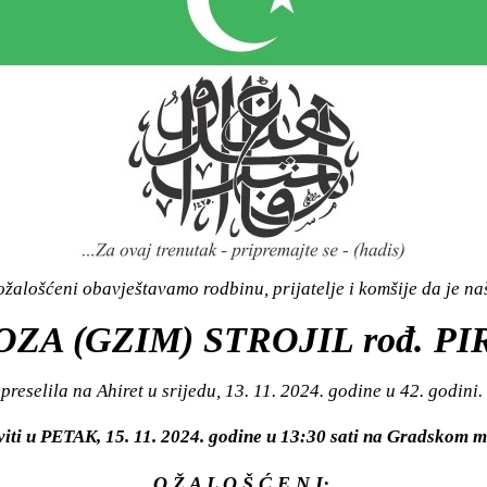
žalošćeni obavještavamo rodbinu, prijatelje i komšije da je n
ZA (GZIM) STROJIL rođ. P
preselila na Ahiret u srijedu, 13. 11. 2024. godine u 42. godini.
viti u PETAK, 15. 11. 2024. godine u 13:30 sati na Gradsko
O Ž A L O Š Ć E N I: