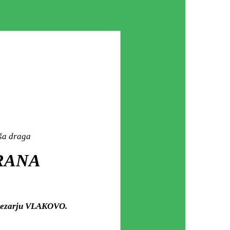
aša draga
IRANA
m mezarju VLAKOVO.