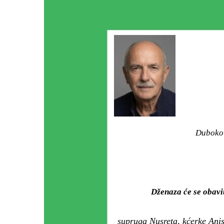
Duboko 
Dženaza će se obav
supruga Nusreta, kćerke Anisa