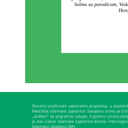
Selma sa porodicom, Vedad
Herc
Shodno pozitivnim zakonskim propisima, u septem
Medžlisa Islamske zajednice Sarajevo donio je Od
„Jedileri“ za pogrebne usluge, trgovinu i proizvod
je dao Sabor Islamske zajednice Bosne i Hercegovi
Islamskoj zajednici BiH.