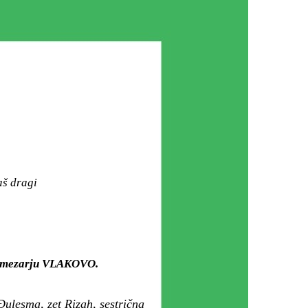
aš dragi
om mezarju VLAKOVO.
Đulesma, zet Rizah, sestrična