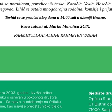
 sa porodicom, porodice: Sućeska, Karačić, Vekić, Hasečić, 
egovac, Lihić te ostala mnogobrojna rodbina, komšije i prijate
Tevhid će se proučiti istog dana u 14:00 sati u džamiji Hrasno.
Kuća žalosti ul. Marka Marulića 2C/X.
RAHMETULLAHI ALEJHI RAHMETEN VASIAH
bru 2003. godine, Izvršni odbor
Sjedište dr
luku o osnivanju pokopnog društva
Općina Stari
nju – Sarajevo, a odobrenje na Odluku
Ul. Bistrik do
ne, kao najviše predstavničko tijelo u
71000 Saraj