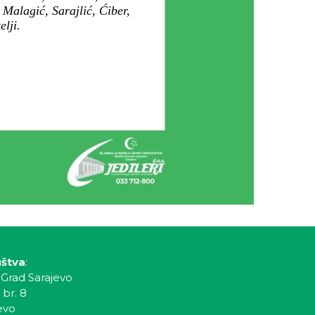
Malagić, Sarajlić, Ćiber,
lji.
uštva
:
 Grad Sarajevo
 br. 8
evo