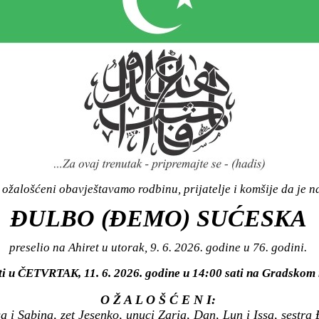
ožalošćeni obavještavamo rodbinu, prijatelje i komšije da je n
ĐULBO (ĐEMO) SUĆESKA
preselio na Ahiret u utorak, 9. 6. 2026. godine u 76. godini.
iti u ČETVRTAK, 11. 6. 2026. godine u 14:00 sati na Gradsk
O Ž A L O Š Ć E N I:
 i Sabina, zet Jesenko, unuci Zaria, Dan, Lun i Issa, sestra 