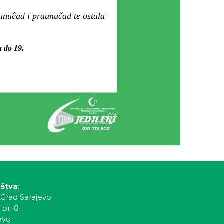
unuĉad i praunučad te ostala
a do 19.
uštva
:
 Grad Sarajevo
 br. 8
evo