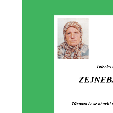
Duboko o
ZEJNEBA
Dženaza će se obavit