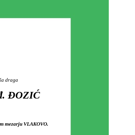
aša draga
đ. ĐOZIĆ
skom mezarju VLAKOVO.