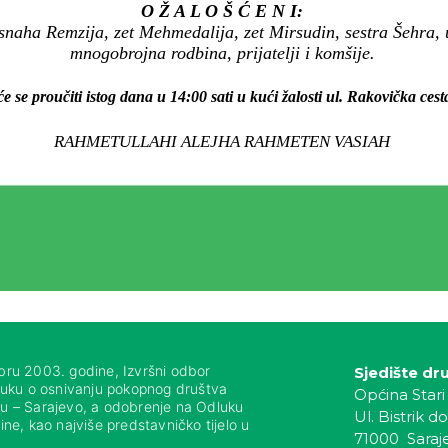
O Ž A L O Š Ć E N I:
snaha Remzija, zet Mehmedalija, zet Mirsudin, sestra Šehra, 
mnogobrojna rodbina, prijatelji i komšije.
e se proučiti istog dana u 14:00 sati u kući žalosti ul. Rakovička cest
RAHMETULLAHI ALEJHA RAHMETEN VASIAH
bru 2003. godine, Izvršni odbor
Sjedište dr
luku o osnivanju pokopnog društva
Općina Stari
nju – Sarajevo, a odobrenje na Odluku
Ul. Bistrik do
ne, kao najviše predstavničko tijelo u
71000 Saraj