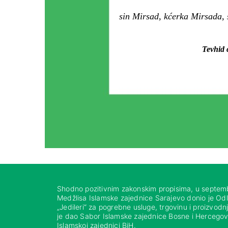
sin Mirsad, kćerka Mirsada, 
Tevhid ć
Shodno pozitivnim zakonskim propisima, u septem
Medžlisa Islamske zajednice Sarajevo donio je Od
„Jedileri“ za pogrebne usluge, trgovinu i proizvod
je dao Sabor Islamske zajednice Bosne i Hercegovi
Islamskoj zajednici BiH.