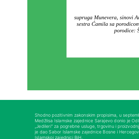
supruga Munevera, sinovi A
sestra Ćamila sa porodico
porodice: 
Shodno pozitivnim zakonskim propisima, u septem
Medžlisa Islamske zajednice Sarajevo donio je Od
„Jedileri“ za pogrebne usluge, trgovinu i proizvod
je dao Sabor Islamske zajednice Bosne i Hercegovi
Islamskoj zajednici BiH.