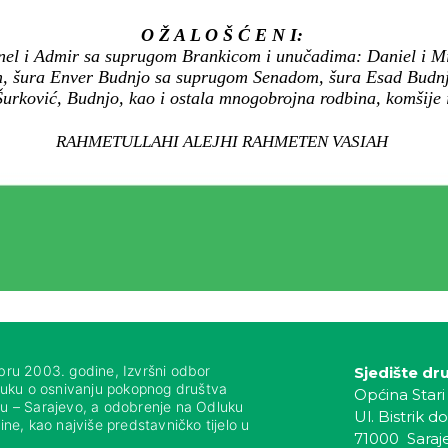
O Ž A L O Š Ć E N I:
nel i Admir sa suprugom Brankicom i unučadima: Daniel i Mi
m, šura Enver Budnjo sa suprugom Senadom, šura Esad Budnj
Šurković, Budnjo, kao i ostala mnogobrojna rodbina, komšije i 
RAHMETULLAHI ALEJHI RAHMETEN VASIAH
bru 2003. godine, Izvršni odbor
Sjedište dr
luku o osnivanju pokopnog društva
Općina Stari
nju – Sarajevo, a odobrenje na Odluku
Ul. Bistrik do
ne, kao najviše predstavničko tijelo u
71000 Saraj