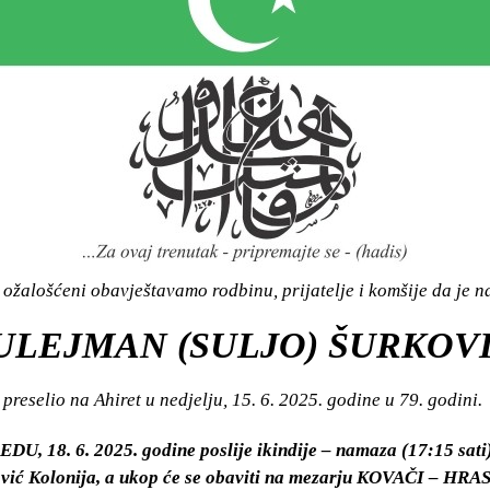
ožalošćeni obavještavamo rodbinu, prijatelje i komšije da je n
ULEJMAN (SULJO) ŠURKOV
preselio na Ahiret u nedjelju, 15. 6. 2025. godine u 79. godini.
EDU, 18. 6. 2025. godine poslije ikindije – namaza (17:15 sat
vić Kolonija, a ukop će se obaviti na mezarju KOVAČI – HRA