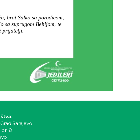
a, brat Salko sa porodicom,
o sa suprugom Behijom, te
prijatelji.
uštva
:
 Grad Sarajevo
 br. 8
evo