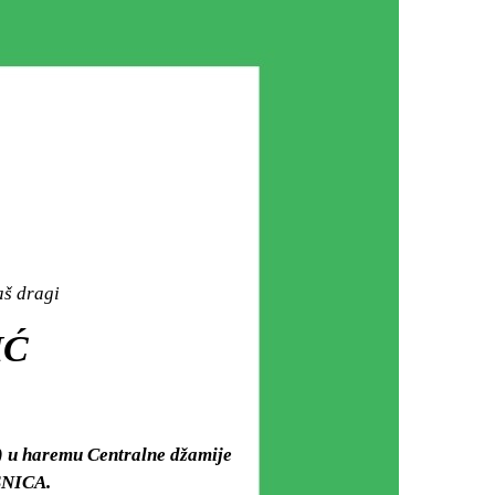
aš dragi
IĆ
i) u haremu Centralne džamije
SNICA.