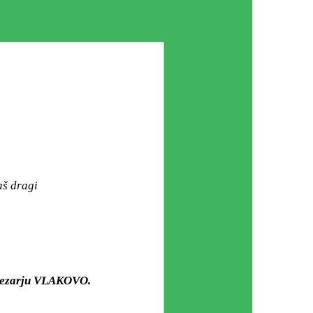
aš dragi
 mezarju VLAKOVO.