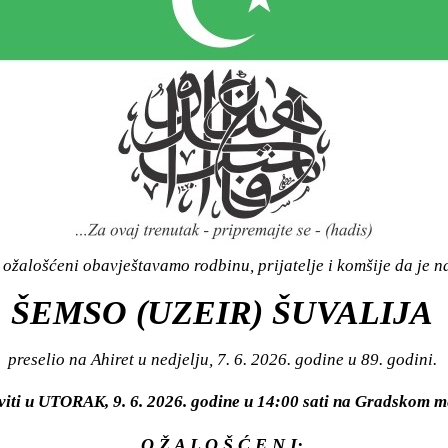
ožalošćeni obavještavamo rodbinu, prijatelje i komšije da je n
ŠEMSO (UZEIR) ŠUVALIJA
preselio na Ahiret u nedjelju, 7. 6. 2026. godine u 89. godini.
viti u UTORAK, 9. 6. 2026. godine u 14:00 sati na Gradskom
O Ž A L O Š Ć E N I: