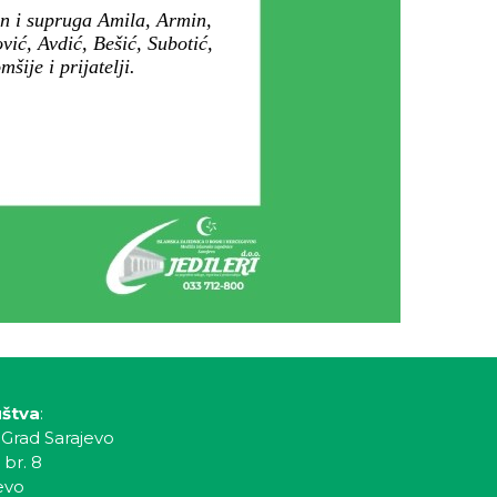
in i supruga Amila, Armin,
ić, Avdić, Bešić, Subotić,
ije i prijatelji.
uštva
:
 Grad Sarajevo
 br. 8
evo