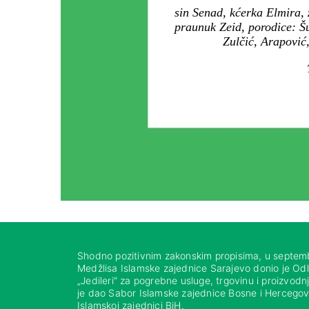
sin Senad, kćerka Elmira,
praunuk Zeid, porodice: Š
Zulčić, Arapović,
Shodno pozitivnim zakonskim propisima, u septem
Medžlisa Islamske zajednice Sarajevo donio je Od
„Jedileri“ za pogrebne usluge, trgovinu i proizvod
je dao Sabor Islamske zajednice Bosne i Hercegovi
Islamskoj zajednici BiH.