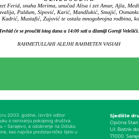
 zet Ferid, snaha Merima, unučad Alisa i zet Amar, Ajla, Med
uvalija, Paldum, Sipović, Karić, Mandžukić, Smajić, Osmankov
 Kadrić, Mustafić, Zujović te ostala mnogobrojna rodbina, komš
Tevhid će se proučiti istog dana u 14:00 sati u džamiji Gornji Velešići.
RAHMETULLAHI ALEJHI RAHMETEN VASIAH
bru 2003. godine, Izvršni odbor
Sjedište dr
luku o osnivanju pokopnog društva
Općina Stari
nju – Sarajevo, a odobrenje na Odluku
Ul. Bistrik do
ne, kao najviše predstavničko tijelo u
71000 Saraj