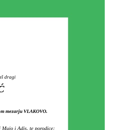
aš dragi
Ć
skom mezarju VLAKOVO.
 Mujo i Adis, te porodice: