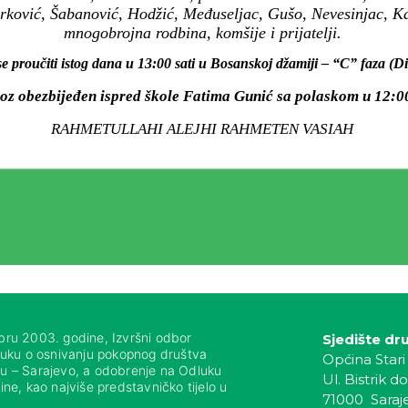
ković, Šabanović, Hodžić, Međuseljac, Gušo, Nevesinjac, Ka
mnogobrojna rodbina, komšije i prijatelji.
se proučiti istog dana u 13:00 sati u Bosanskoj džamiji – “C” faza (
voz obezbijeđen ispred škole Fatima Gunić sa polaskom u 12:00
RAHMETULLAHI ALEJHI RAHMETEN VASIAH
bru 2003. godine, Izvršni odbor
Sjedište dr
luku o osnivanju pokopnog društva
Općina Stari
nju – Sarajevo, a odobrenje na Odluku
Ul. Bistrik do
ne, kao najviše predstavničko tijelo u
71000 Saraj