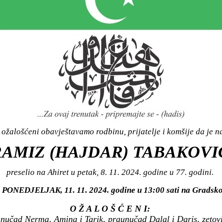
ožalošćeni obavještavamo rodbinu, prijatelje i komšije da je n
RAMIZ (HAJDAR) TABAKOVI
preselio na Ahiret u petak, 8. 11. 2024. godine u 77. godini.
 u PONEDJELJAK, 11. 11. 2024. godine u 13:00 sati na Grad
O Ž A L O Š Ć E N I:
unučad Nerma, Amina i Tarik, praunučad Dalal i Daris, zetovi