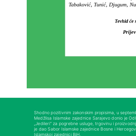
Tabaković, Tunić, Djugum, Nur
Tevhid će 
Prije
Shodno pozitivnim zakonskim propisima, u septem
Medžlisa Islamske zajednice Sarajevo donio je Od
„Jedileri“ za pogrebne usluge, trgovinu i proizvod
je dao Sabor Islamske zajednice Bosne i Hercegovi
Islamskoj zajednici BiH.