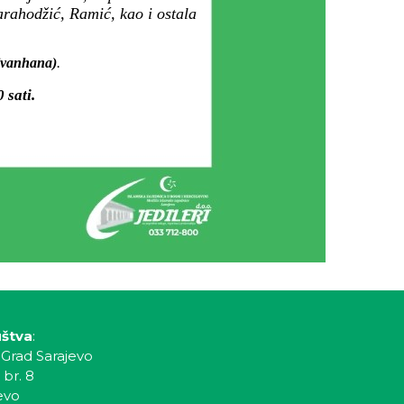
rahodžić, Ramić, kao i ostala
Divanhana)
.
 sati.
uštva
:
 Grad Sarajevo
 br. 8
evo