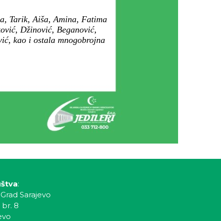
a, Tarik, Aiša, Amina, Fatima
iković, Džinović, Beganović,
ović, kao i ostala mnogobrojna
uštva
:
 Grad Sarajevo
 br. 8
evo