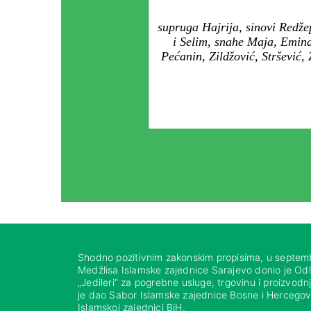
supruga Hajrija, sinovi Redže
i Selim, snahe Maja, Emina 
Pećanin, Zildžović, Stršević,
Shodno pozitivnim zakonskim propisima, u septem
Medžlisa Islamske zajednice Sarajevo donio je Od
„Jedileri“ za pogrebne usluge, trgovinu i proizvod
je dao Sabor Islamske zajednice Bosne i Hercegovi
Islamskoj zajednici BiH.