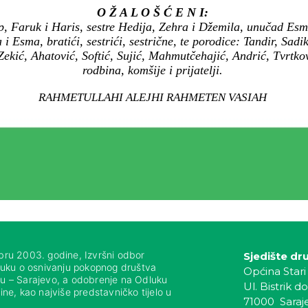
O Ž A L O Š Ć E N I:
p, Faruk i Haris, sestre Hedija, Zehra i Džemila, unučad Esm
i Esma, bratići, sestrići, sestrične, te porodice: Tandir, Sad
 Zekić, Ahatović, Softić, Sujić, Mahmutčehajić, Andrić, Tvrtk
rodbina, komšije i prijatelji.
RAHMETULLAHI ALEJHI RAHMETEN VASIAH
bru 2003. godine, Izvršni odbor
Sjedište dr
luku o osnivanju pokopnog društva
Općina Stari
nju – Sarajevo, a odobrenje na Odluku
Ul. Bistrik do
ne, kao najviše predstavničko tijelo u
71000 Saraj