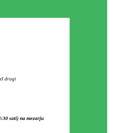
aš dragi
4:30 sati) na mezarju