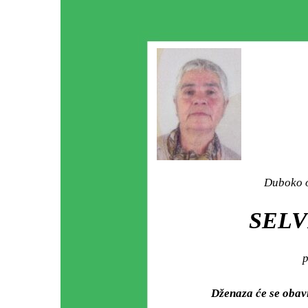
Duboko o
SELV
p
Dženaza će se obav