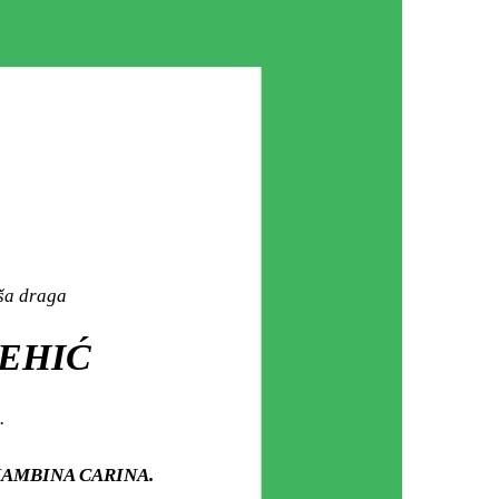
aša draga
ŠEHIĆ
.
ju HAMBINA CARINA.