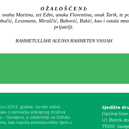
O Ž A L O Š Ć E N I:
snaha Martina, zet Edin, unuka Florentina, unuk Tarik, te po
abučić, Lessmann, Miraščić, Babović, Rakić, kao i ostala mno
prijatelji.
RAHMETULLAHI ALEJHA RAHMETEN VASIAH
bru 2003. godine, Izvršni odbor
Sjedište dr
luku o osnivanju pokopnog društva
Općina Stari
nju – Sarajevo, a odobrenje na Odluku
Ul. Bistrik do
ne, kao najviše predstavničko tijelo u
71000 Saraj