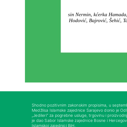
sin Nermin, kćerka Hamada, 
Hodović, Bajrović, Šehić, T
Shodno pozitivnim zakonskim propisima, u septem
Medžlisa Islamske zajednice Sarajevo donio je Od
„Jedileri“ za pogrebne usluge, trgovinu i proizvod
je dao Sabor Islamske zajednice Bosne i Hercegovi
Islamskoj zajednici BiH.