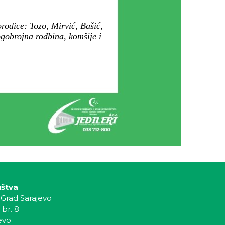
rodice: Tozo, Mirvić, Bašić,
gobrojna rodbina, komšije i
uštva
:
 Grad Sarajevo
 br. 8
evo