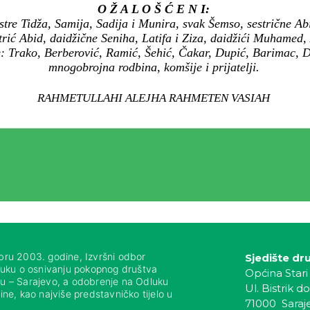
O Ž A L O Š Ć E N I:
stre Tidža, Samija, Sadija i Munira, svak Šemso, sestrične A
trić Abid, daidžične Seniha, Latifa i Ziza, daidžići Muhamed,
: Trako, Berberović, Ramić, Šehić, Čakar, Dupić, Barimac, De
mnogobrojna rodbina, komšije i prijatelji.
RAHMETULLAHI ALEJHA RAHMETEN VASIAH
bru 2003. godine, Izvršni odbor
Sjedište dr
luku o osnivanju pokopnog društva
Općina Stari
nju – Sarajevo, a odobrenje na Odluku
Ul. Bistrik do
ne, kao najviše predstavničko tijelo u
71000 Saraj