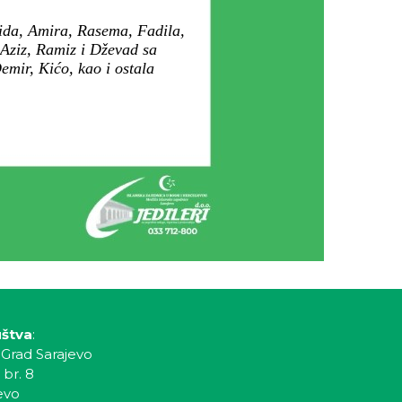
bida, Amira, Rasema, Fadila,
 Aziz, Ramiz i Dževad sa
mir, Kićo, kao i ostala
uštva
:
 Grad Sarajevo
 br. 8
evo