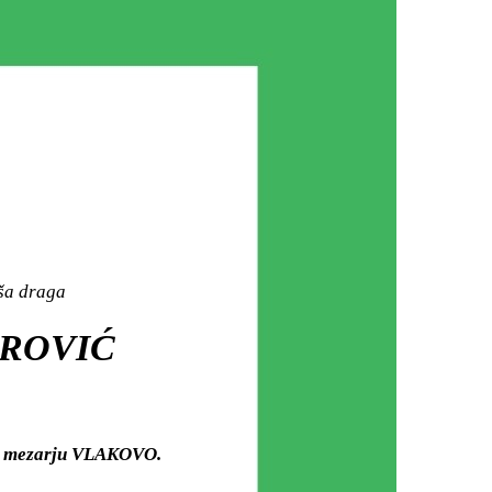
aša draga
EROVIĆ
om mezarju VLAKOVO.