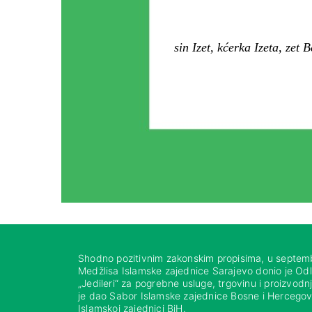
sin Izet, kćerka Izeta, zet
Shodno pozitivnim zakonskim propisima, u septem
Medžlisa Islamske zajednice Sarajevo donio je Od
„Jedileri“ za pogrebne usluge, trgovinu i proizvod
je dao Sabor Islamske zajednice Bosne i Hercegovi
Islamskoj zajednici BiH.