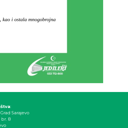
ć, kao i ostala mnogobrojna
uštva
:
 Grad Sarajevo
 br. 8
evo