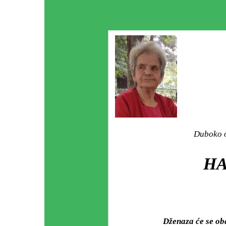
Duboko o
HA
Dženaza će se ob