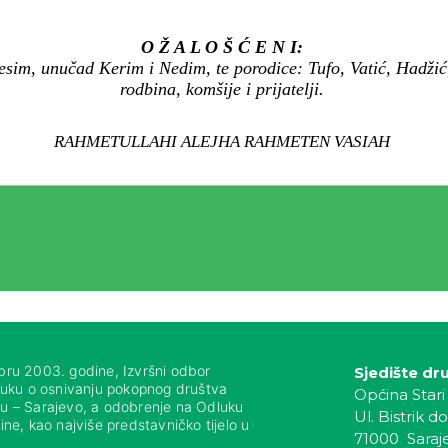
O Ž A L O Š Ć E N I:
 Besim, unučad Kerim i Nedim, te porodice: Tufo, Vatić, Hadži
rodbina, komšije i prijatelji.
RAHMETULLAHI ALEJHA RAHMETEN VASIAH
bru 2003. godine, Izvršni odbor
Sjedište dr
luku o osnivanju pokopnog društva
Općina Stari
nju – Sarajevo, a odobrenje na Odluku
Ul. Bistrik do
ne, kao najviše predstavničko tijelo u
71000 Saraj