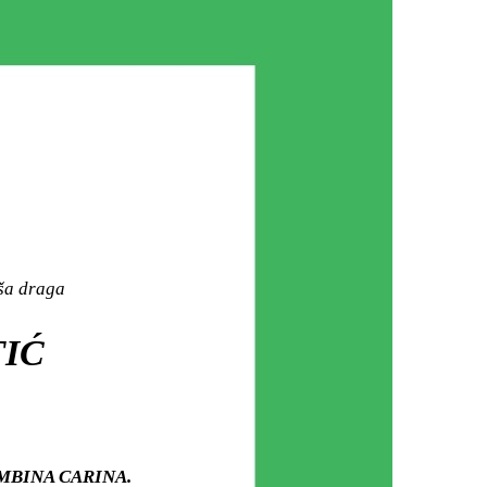
aša draga
TIĆ
 HAMBINA CARINA.