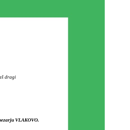
aš dragi
m mezarju VLAKOVO.