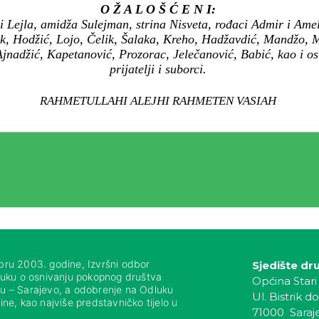
O Ž A L O Š Ć E N I:
 Lejla, amidža Sulejman, strina Nisveta, rođaci Admir i Amela
k, Hodžić, Lojo, Čelik, Šalaka, Kreho, Hadžavdić, Mandžo, M
Ajnadžić, Kapetanović, Prozorac, Jelečanović, Babić, kao i o
prijatelji i suborci.
RAHMETULLAHI ALEJHI RAHMETEN VASIAH
bru 2003. godine, Izvršni odbor
Sjedište dr
luku o osnivanju pokopnog društva
Općina Stari
nju – Sarajevo, a odobrenje na Odluku
Ul. Bistrik do
ne, kao najviše predstavničko tijelo u
71000 Saraj