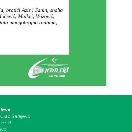
, bratići Aziz i Sanin, snaha
oćević, Malkić, Vejzović,
stala mnogobrojna rodbina,
uštva
:
 Grad Sarajevo
 br. 8
evo