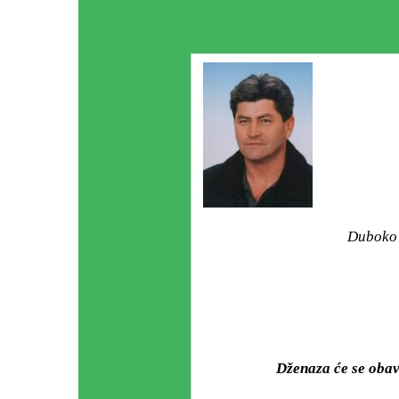
Duboko o
Dženaza će se oba