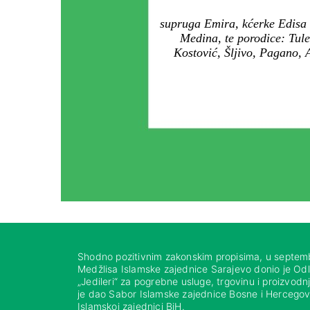
supruga Emira, kćerke Edisa i
Medina, te porodice: Tule
Kostović, Šljivo, Pagano, 
Shodno pozitivnim zakonskim propisima, u septem
Medžlisa Islamske zajednice Sarajevo donio je Od
„Jedileri“ za pogrebne usluge, trgovinu i proizvod
je dao Sabor Islamske zajednice Bosne i Hercegovi
Islamskoj zajednici BiH.