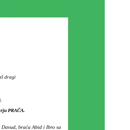
aš dragi
.
zarju PRAČA.
 Davud, braća Abid i Ibro sa