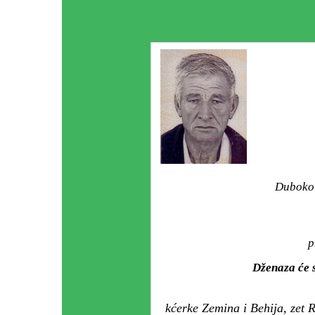
Duboko 
p
Dženaza će 
kćerke Zemina i Behija, zet 