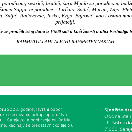
a porodicom, sestrići, bratići, šura Munib sa porodicom, bad
nica Safija, te porodice: Turčalo, Šadić, Murija, Žigo, Pleh
a, Suljić, Radovovac, Jusko, Krgo, Bajrović, kao i ostala mno
prijatelji.
e se proučiti istog dana u 16:00 sati u kući žalosti u ulici Ferhadija br
RAHMETULLAHI ALEJHI RAHMETEN VASIAH
bru 2003. godine, Izvršni odbor
Sjedište dr
luku o osnivanju pokopnog društva
Općina Stari
nju – Sarajevo, a odobrenje na Odluku
Ul. Bistrik do
ne, kao najviše predstavničko tijelo u
71000 Saraj