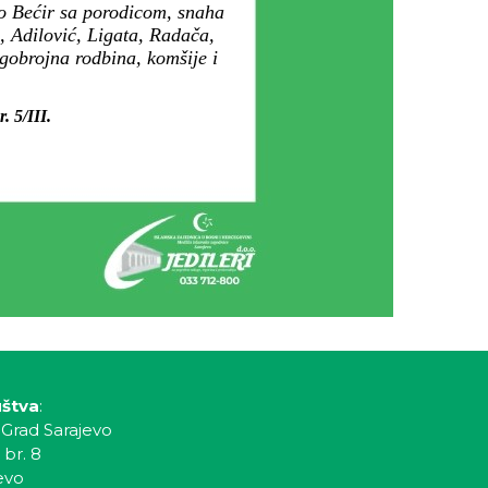
žo Bećir sa porodicom, snaha
, Adilović, Ligata, Radača,
gobrojna rodbina, komšije i
. 5/III.
uštva
:
 Grad Sarajevo
 br. 8
evo