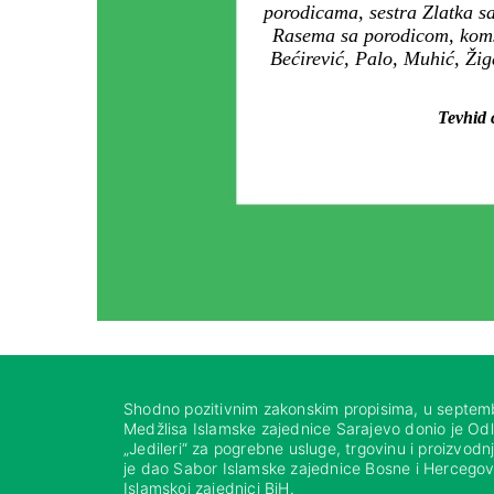
porodicama, sestra Zlatka s
Rasema sa porodicom, komši
Bećirević, Palo, Muhić, Žig
Tevhid ć
Shodno pozitivnim zakonskim propisima, u septem
Medžlisa Islamske zajednice Sarajevo donio je Od
„Jedileri“ za pogrebne usluge, trgovinu i proizvod
je dao Sabor Islamske zajednice Bosne i Hercegovi
Islamskoj zajednici BiH.