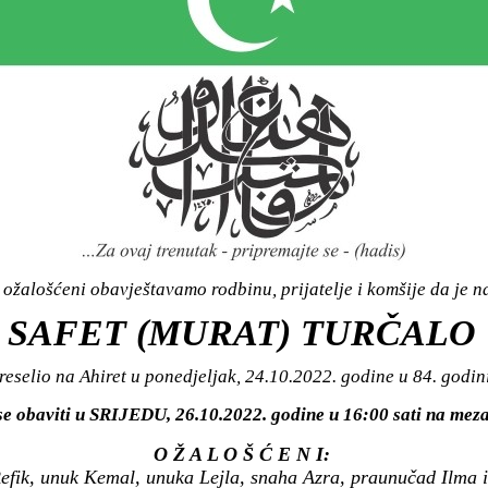
ožalošćeni obavještavamo rodbinu, prijatelje i komšije da je n
SAFET (MURAT) TURČALO
reselio na Ahiret u ponedjeljak, 24.10.2022. godine u 84. godini
se obaviti u SRIJEDU, 26.10.2022. godine u 16:00 sati na me
O Ž A L O Š Ć E N I:
Refik, unuk Kemal, unuka Lejla, snaha Azra, praunučad Ilma i