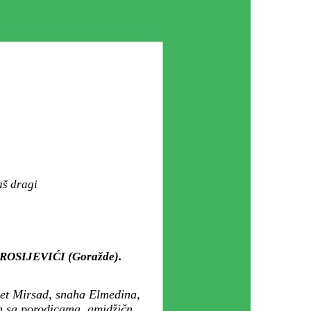
aš dragi
u ROSIJEVIĆI (Goražde).
et Mirsad, snaha Elmedina,
in sa porodicama, amidžičn