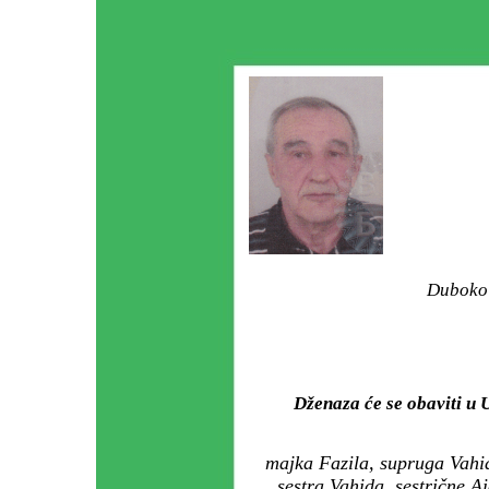
Duboko 
Dženaza će se obaviti u
majka Fazila, supruga Vahi
sestra Vahida, sestrične 