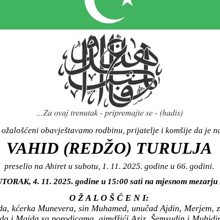
ožalošćeni obavještavamo rodbinu, prijatelje i komšije da je n
VAHID (REDŽO) TURULJA
preselio na Ahiret u subotu, 1. 11. 2025. godine u 66. godini.
 UTORAK, 4. 11. 2025. godine u 15:00 sati na mjesnom mezarj
O Ž A L O Š Ć E N I:
da, kćerka Munevera, sin Muhamed, unučad Ajdin, Merjem, z
Aida i Maida sa porodicama, aimdžići Aziz, Šemsudin i Muhid