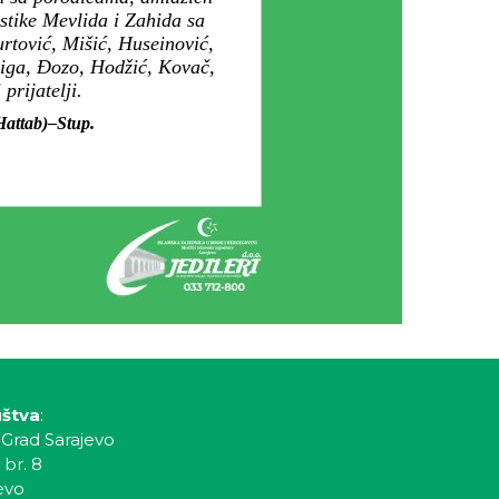
stike Mevlida i Zahida sa
rtović, Mišić, Huseinović,
riga, Đozo, Hodžić, Kovač,
rijatelji.
-Hattab)–Stup.
uštva
:
 Grad Sarajevo
 br. 8
evo