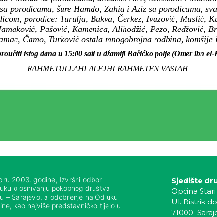
 sa porodicama, šure Hamdo, Zahid i Aziz sa porodicama, sva
icom, porodice: Turulja, Bukva, Čerkez, Ivazović, Muslić, Ku
Jamaković, Pašović, Kamenica, Alihodžić, Pezo, Redžović, B
amac, Čamo, Turković ostala mnogobrojna rodbina, komšije i p
proučiti istog dana u 15:00 sati u džamiji Bačićko polje (Omer ibn el
RAHMETULLAHI ALEJHI RAHMETEN VASIAH
bru 2003. godine, Izvršni odbor
Sjedište dr
luku o osnivanju pokopnog društva
Općina Stari
nju – Sarajevo, a odobrenje na Odluku
Ul. Bistrik do
ne, kao najviše predstavničko tijelo u
71000 Saraj