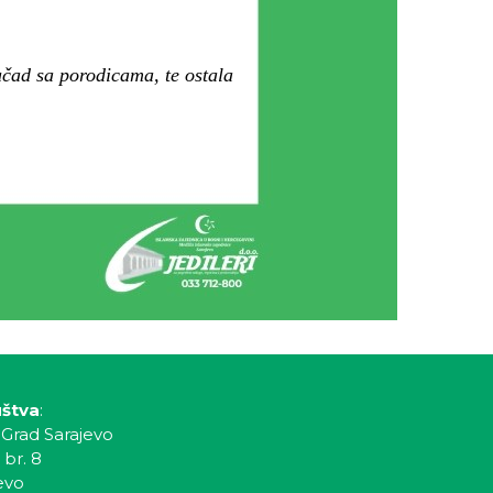
čad sa porodicama, te ostala
uštva
:
 Grad Sarajevo
 br. 8
evo