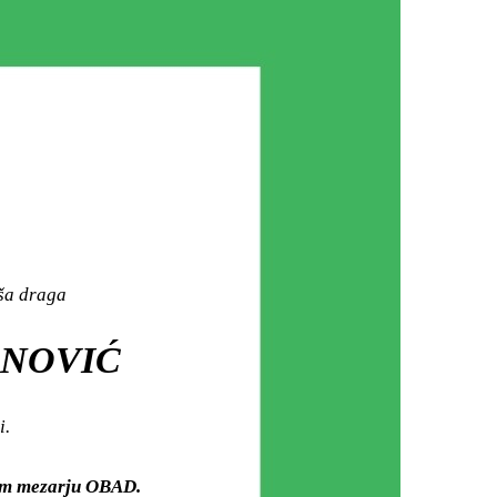
aša draga
ANOVIĆ
i.
kom mezarju OBAD.