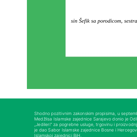
sin Šefik sa porodicom, sest
Shodno pozitivnim zakonskim propisima, u septem
Medžlisa Islamske zajednice Sarajevo donio je Od
„Jedileri“ za pogrebne usluge, trgovinu i proizvod
je dao Sabor Islamske zajednice Bosne i Hercegovi
Islamskoj zajednici BiH.