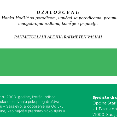
O Ž A L O Š Ć E N I:
ra Hanka Hodžić sa porodicom, unučad sa porodicama, praunu
mnogobrojna rodbina, komšije i prijatelji.
RAHMETULLAHI ALEJHA RAHMETEN VASIAH
bru 2003. godine, Izvršni odbor
Sjedište dr
luku o osnivanju pokopnog društva
Općina Stari
nju – Sarajevo, a odobrenje na Odluku
Ul. Bistrik do
ne, kao najviše predstavničko tijelo u
71000 Saraj