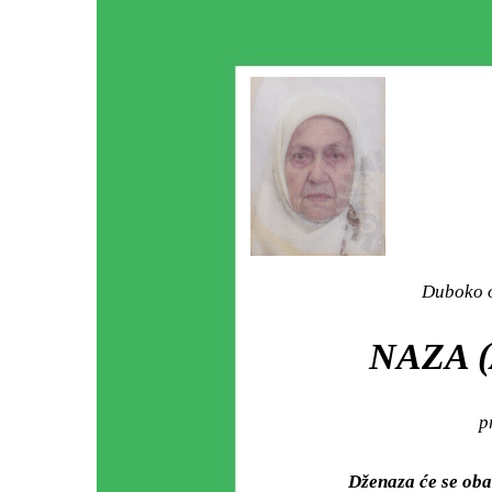
Duboko o
NAZA (
p
Dženaza će se oba