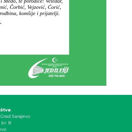
i Medo, te porodice: Veledar,
ić, Čorbić, Vejzović, Ćorić,
dbina, komšije i prijatelji.
.
uštva
:
 Grad Sarajevo
 br. 8
evo