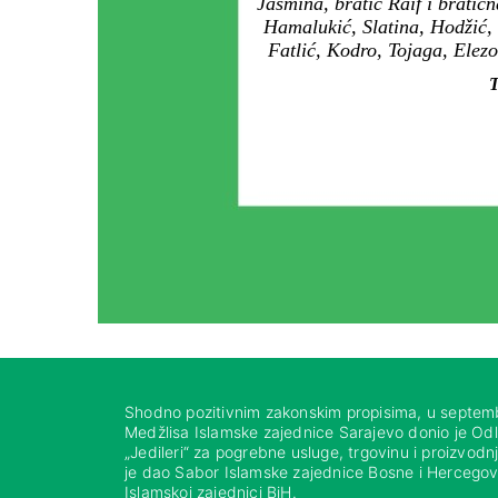
Jasmina, bratić Raif i bratič
Hamalukić, Slatina, Hodžić, 
Fatlić, Kodro, Tojaga, Elezo
T
Shodno pozitivnim zakonskim propisima, u septem
Medžlisa Islamske zajednice Sarajevo donio je Od
„Jedileri“ za pogrebne usluge, trgovinu i proizvod
je dao Sabor Islamske zajednice Bosne i Hercegovi
Islamskoj zajednici BiH.