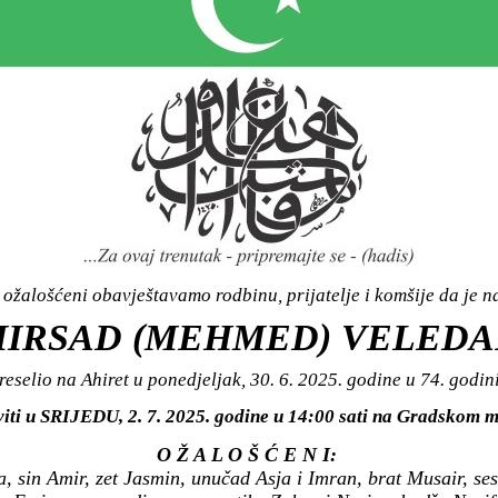
ožalošćeni obavještavamo rodbinu, prijatelje i komšije da je n
IRSAD (MEHMED) VELEDA
reselio na Ahiret u ponedjeljak, 30. 6. 2025. godine u 74. godini
viti u SRIJEDU, 2. 7. 2025. godine u 14:00 sati na Gradsko
O Ž A L O Š Ć E N I:
, sin Amir, zet Jasmin, unučad Asja i Imran, brat Musair, ses