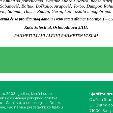
na Emina sa porodicama, svastike Zuhra i Nezira, badže Nazif 
Šabanović, Baltak, Boškailo, Arapović, Torbo, Dumpor, Rahim
vić, Salman, Hasić, Rudan, Gerin, kao i ostala mnogobrojna ro
evhid će se proučiti istog dana u 14:00 sati u džamiji Dobrinja 1 – C5
Kuća žalosti ul. Oslobodilaca 5/III.
RAHMETULLAHI ALEJHI RAHMETEN VASIAH
bru 2003. godine, Izvršni odbor
Sjedište dr
luku o osnivanju pokopnog društva
Općina Stari
nju – Sarajevo, a odobrenje na Odluku
Ul. Bistrik do
ne, kao najviše predstavničko tijelo u
71000 Saraj