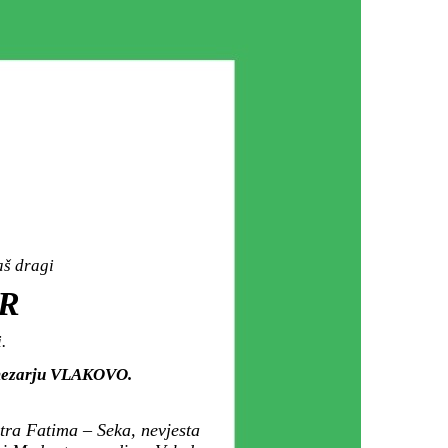
aš dragi
R
.
m mezarju VLAKOVO.
tra Fatima – Seka, nevjesta