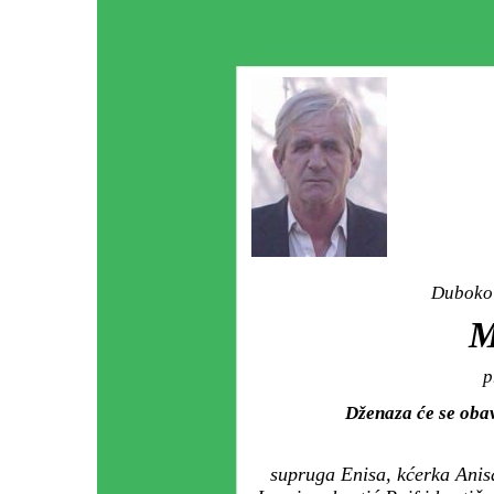
Duboko 
M
p
Dženaza će se oba
supruga Enisa, kćerka Anisa