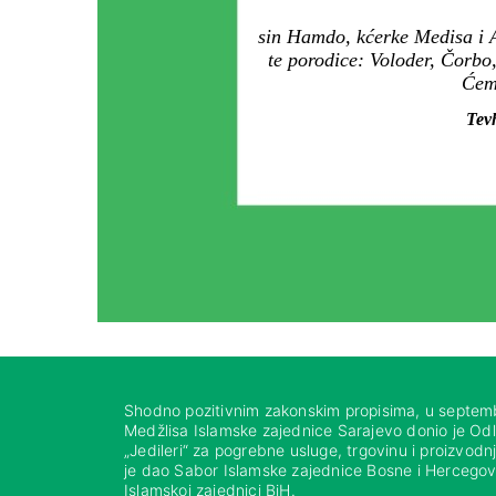
sin Hamdo, kćerke Medisa i A
te porodice: Voloder, Čorbo
Ćemo
Tevh
Shodno pozitivnim zakonskim propisima, u septem
Medžlisa Islamske zajednice Sarajevo donio je Od
„Jedileri“ za pogrebne usluge, trgovinu i proizvod
je dao Sabor Islamske zajednice Bosne i Hercegovi
Islamskoj zajednici BiH.