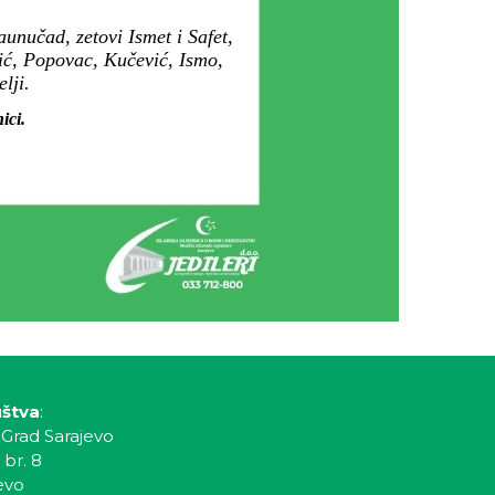
unučad, zetovi Ismet i Safet,
rić, Popovac, Kučević, Ismo,
lji.
ici.
uštva
:
 Grad Sarajevo
 br. 8
evo