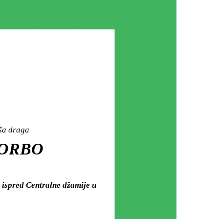
aša draga
ČORBO
 ispred Centralne džamije u