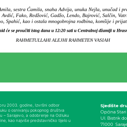
mila, sestra Ćamila, snaha Advija, unuka Nejla, unučad i pra
, Avdić, Fako, Redžović, Gadžo, Lendo, Bajrović, Salčin, Vat
, Spahić, kao i ostala mnogobrojna rodbina, komšije i prijate
id će se proučiti istog dana u 12:20 sati u Centralnoj džamiji u Hrasn
RAHMETULLAHI ALEJHI RAHMETEN VASIAH
bru 2003. godine, Izvršni odbor
Sjedište dr
luku o osnivanju pokopnog društva
Općina Stari
nju – Sarajevo, a odobrenje na Odluku
Ul. Bistrik do
ne, kao najviše predstavničko tijelo u
71000 Saraj