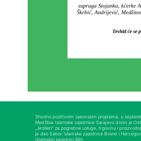
supruga Stojanka, kćerke A
Škrbić, Andrijević, Medžito
Tevhid će se 
Shodno pozitivnim zakonskim propisima, u septem
Medžlisa Islamske zajednice Sarajevo donio je Od
„Jedileri“ za pogrebne usluge, trgovinu i proizvod
je dao Sabor Islamske zajednice Bosne i Hercegovi
Islamskoj zajednici BiH.