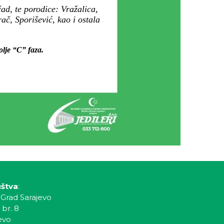
ad, te porodice: Vražalica,
č, Sporišević, kao i ostala
lje “C” faza.
uštva
:
 Grad Sarajevo
 br. 8
evo