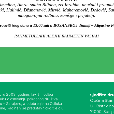
lmedina, Amra, snaha Biljana, zet Ibrahim, unučad i praunuč
ski, Halimić, Džananović, Mirvić, Muharemović, Đedović, Sara
mnogobrojna rodbina, komšije i prijatelji.
proučiti istog dana u 13:00 sati u BOSANSKOJ džamiji – Alipašino Po
RAHMETULLAHI ALEJHI RAHMETEN VASIAH
bru 2003. godine, Izvršni odbor
Sjedište dr
luku o osnivanju pokopnog društva
Općina Stari
nju – Sarajevo, a odobrenje na Odluku
Ul. Bistrik do
ne, kao najviše predstavničko tijelo u
71000 Saraj