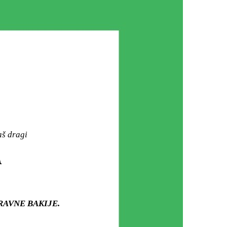
aš dragi
A
ju RAVNE BAKIJE.