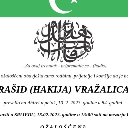
ožalošćeni obavještavamo rodbinu, prijatelje i komšije da je n
RAŠID (HAKIJA) VRAŽALIC
preselio na Ahiret u petak, 10. 2. 2023. godine u 84. godini.
baviti u SRIJEDU, 15.02.2023. godine u 13:00 sati na mezar
O Ž A L O Š Ć E N I: