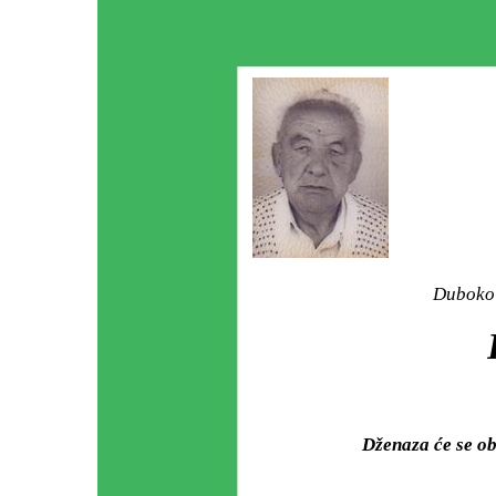
Duboko 
Dženaza će se o