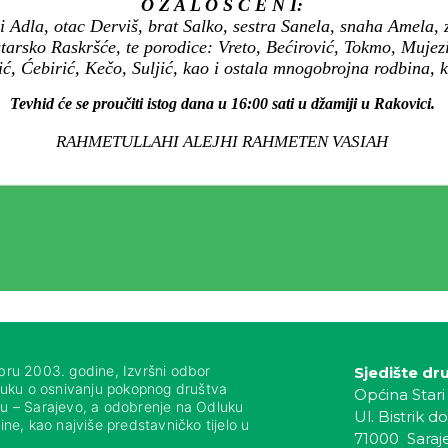
O Ž A L O Š Ć E N I:
 Adla, otac Derviš, brat Salko, sestra Sanela, snaha Amela, ze
starsko Raskršće, te porodice: Vreto, Bećirović, Tokmo, Muj
, Ćebirić, Kečo, Suljić, kao i ostala mnogobrojna rodbina, kom
Tevhid će se proučiti istog dana u 16:00 sati u džamiji u Rakovici.
RAHMETULLAHI ALEJHI RAHMETEN VASIAH
bru 2003. godine, Izvršni odbor
Sjedište dr
luku o osnivanju pokopnog društva
Općina Stari
nju – Sarajevo, a odobrenje na Odluku
Ul. Bistrik do
ne, kao najviše predstavničko tijelo u
71000 Saraj