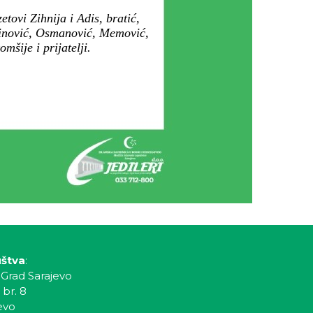
tovi Zihnija i Adis, bratić,
ezinović, Osmanović, Memović,
šije i prijatelji.
uštva
:
 Grad Sarajevo
 br. 8
evo