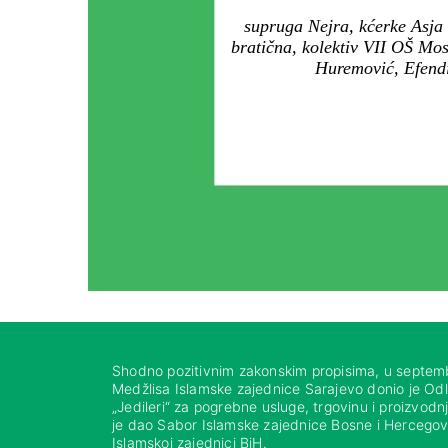
supruga Nejra, kćerke Asja i
bratična, kolektiv VII OŠ Mo
Huremović, Efendić
Shodno pozitivnim zakonskim propisima, u septem
Medžlisa Islamske zajednice Sarajevo donio je Od
„Jedileri“ za pogrebne usluge, trgovinu i proizvod
je dao Sabor Islamske zajednice Bosne i Hercegovi
Islamskoj zajednici BiH.