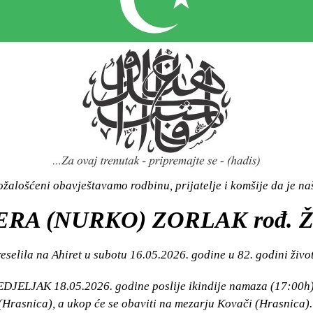
žalošćeni obavještavamo rodbinu, prijatelje i komšije da je n
ERA (NURKO) ZORLAK rođ. 
eselila na Ahiret u subotu 16.05.2026. godine u 82. godini živo
EDJELJAK 18.05.2026. godine poslije ikindije namaza (17:00h
(Hrasnica), a ukop će se obaviti na mezarju Kovači (Hrasnica).