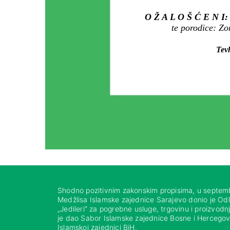
O Ž A L O Š Ć E N I
te porodice: Zo
Tevh
Shodno pozitivnim zakonskim propisima, u septem
Medžlisa Islamske zajednice Sarajevo donio je Od
„Jedileri“ za pogrebne usluge, trgovinu i proizvod
je dao Sabor Islamske zajednice Bosne i Hercegovi
Islamskoj zajednici BiH.