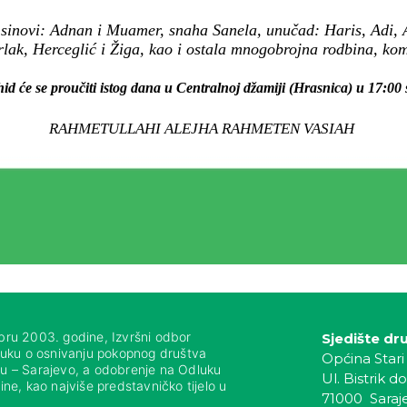
:
sinovi: Adnan i Muamer, snaha Sanela, unučad: Haris, Adi, 
rlak, Herceglić i Žiga, kao i ostala mnogobrojna rodbina, komši
id će se proučiti istog dana u Centralnoj džamiji (Hrasnica) u 17:00 
RAHMETULLAHI ALEJHA RAHMETEN VASIAH
bru 2003. godine, Izvršni odbor
Sjedište dr
luku o osnivanju pokopnog društva
Općina Stari
nju – Sarajevo, a odobrenje na Odluku
Ul. Bistrik do
ne, kao najviše predstavničko tijelo u
71000 Saraj