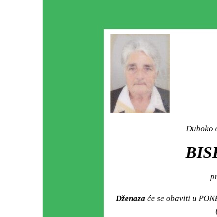
Duboko o
BIS
pr
Dženaza
će se obaviti u PON