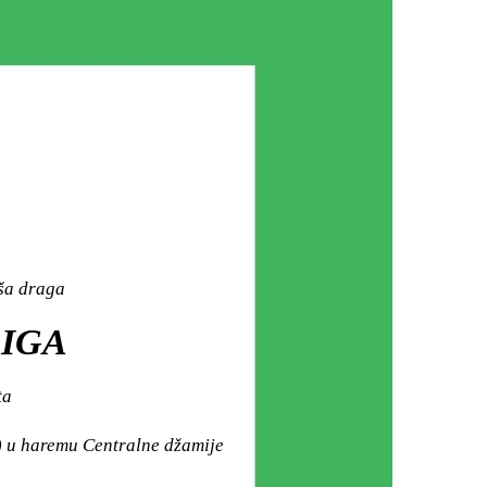
aša draga
ŽIGA
ta
) u haremu Centralne džamije