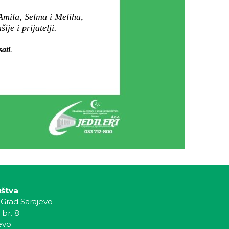
Amila, Selma i Meliha,
je i prijatelji.
sati
.
uštva
:
 Grad Sarajevo
 br. 8
evo