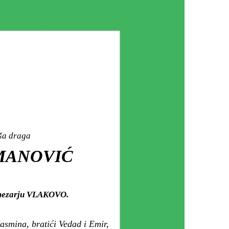
aša draga
SMANOVIĆ
m mezarju VLAKOVO.
asmina, bratići Vedad i Emir,