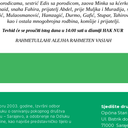
porodicama, sestrić Edis sa porodicom, zaova Minka sa kćer
aid, snaha Fahira, prijatelj Abdel, prije Muljka i Muradija, s
ić, Mulaosmanović, Hamzagić, Durmo, Gafić, Stupar, Tahirovi
kao i ostala mnogobrojna rodbina, komšije i prijatelji.
Tevhid će se proučiti istog dana u 14:00 sati u džamiji HAK NUR
RAHMETULLAHI ALEJHA RAHMETEN VASIAH
bru 2003. godine, Izvršni odbor
Sjedište dr
luku o osnivanju pokopnog društva
Općina Stari
nju – Sarajevo, a odobrenje na Odluku
Ul. Bistrik do
ne, kao najviše predstavničko tijelo u
71000 Saraj