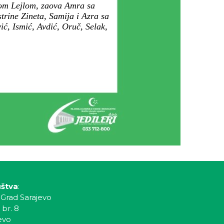
kom Lejlom, zaova Amra sa
trine Zineta, Samija i Azra sa
ć, Ismić, Avdić, Oruč, Selak,
uštva
:
 Grad Sarajevo
 br. 8
evo