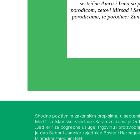
sestrične Amra i Irma sa 
porodicom, zetovi Mirsad i Sen
porodicama, te porodice: Žun
Shodno pozitivnim zakonskim propisima, u septem
Medžlisa Islamske zajednice Sarajevo donio je Od
„Jedileri“ za pogrebne usluge, trgovinu i proizvod
je dao Sabor Islamske zajednice Bosne i Hercegovi
Islamskoj zajednici BiH.