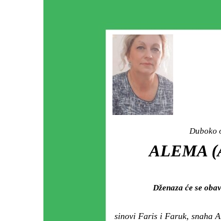
Duboko o
ALEMA (
Dženaza će se oba
sinovi Faris i Faruk, snaha 