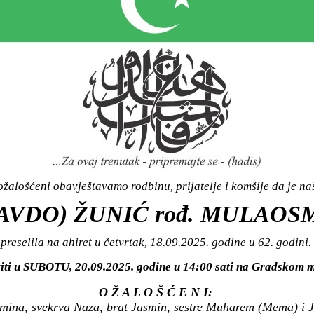
žalošćeni obavještavamo rodbinu, prijatelje i komšije da je n
AVDO) ŽUNIĆ rođ. MULAO
preselila na ahiret u četvrtak, 18.09.2025. godine u 62. godini.
viti u SUBOTU, 20.09.2025. godine u 14:00 sati na Gradsko
O Ž A L O Š Ć E N I:
Amina, svekrva Naza, brat Jasmin, sestre Muharem (Mema) i J